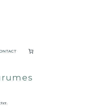
ONTACT
grumes
ter.